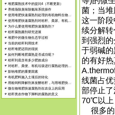
等)的微
堆肥腐熟技术中的提问4（不断更新）
菌；当堆
养殖场除臭味除氨味系统操作
使用堆肥快速腐熟剂处理的有机物料生物...
这一阶段
使用堆肥快速腐熟剂对秸秆、粪尿、有机...
为什么要使用堆肥快速腐熟剂？
续分解转
秸秆腐熟菌剂研究进展
堆肥中的微生物生态学过程
到强烈的
当前的秸秆利用技术
于弱碱的
秸秆堆肥还田的现状
如何判断堆肥腐熟是否成功呢？
的有好热真
秸秆到底含有多少肥效成分
对秸秆、粪便、有机垃圾进行腐熟处理的...
A.ther
影响堆肥的重要因素
有机肥料施入土壤后的转化
线菌占优
用粗饲料降解剂来发酵秸秆，与用堆肥快...
部停止了
微生物堆肥快速腐熟剂在农业上的应用
秸秆类农作物下脚料的腐熟的意义
70℃以
很多的好