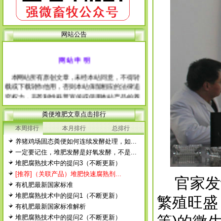
网站公告
网 站 申 明
本网站所有原创文章，未经本站同意，不得转
载或下载转作他用，否则本站保留相应的法律追
究权力，非盈利性科普宣传或使用本站产品的养
殖户除外。 经本站允许需转载本站原创文章
的，请注明出处。
粪便堆肥文章点击排行
每篇文章下面的网友评论只显示5条，要想看全
本周排行
本月排行
总排行
部评论，请点击网友评论框右上角的“更多”
养猪鸡场固态粪便如何连续发酵处理，如...
徨耧豚蝽-桎梓羼觇?觐眈箅圉梃
徨耧豚蝽-桎梓羼觇?觐眈箅圉梃
一定要记住，堆肥发酵是好氧发酵，不是...
堆肥腐熟技术中的提问3（不断更新）
[推荐]（关联产品）堆肥快速腐熟剂...
官家发认
有机肥最新国家标准
堆肥腐熟技术中的提问1（不断更新）
繁殖旺盛
有机肥最新国家标准解析
堆肥腐熟技术中的提问2（不断更新）