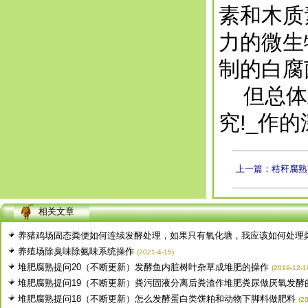
素和木质
力的微生
制的白腐
但总体上
究!_作
徨耧豚蝽-桎梓羼
徨耧豚蝽-桎梓羼
上一篇：秸秆腐熟
相关文章
养猪鸡场固态粪便如何连续发酵处理，如果只有氧化塘，我应该如何处理粪水
养殖场除臭味除氨味系统操作
(2021-4-15)
堆肥腐熟提问20（不断更新）发酵鱼内脏树叶杂草成堆肥的操作
(2019-12-1
堆肥腐熟提问19（不断更新）粪污固液分离后粪渣作堆肥粪尿做厌氧发酵的操
堆肥腐熟提问18（不断更新）怎么发酵蛋白类饼粕和动物下脚料做肥料
(2