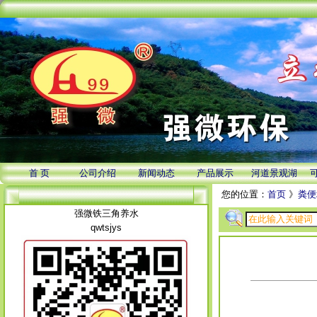
首 页
公司介绍
新闻动态
产品展示
河道景观湖
您的位置：
首页
》
粪便
强微铁三角养水
qwtsjys