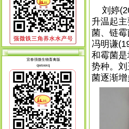
刘婷(2
升温起主
菌、链霉
冯明谦(
和霉菌是
宜春强微生物畜禽版
势种。刘
qwswxq
菌逐渐增