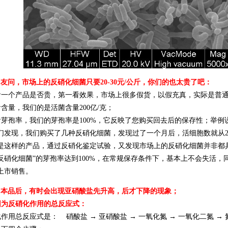
网友问，市场上的反硝化细菌只要20-30元/公斤，你们的也太贵了吧：
一个产品是否贵，第一看效果，市场上很多假货，以假充真，实际是普通
含量，我们的是活菌含量200亿/克；
芽孢率，我们的芽孢率是100%，它反映了您购买回去后的保存性；举例
们发现，我们购买了几种反硝化细菌，发现过了一个月后，活细胞数就从20
是这样的产品，通过反硝化鉴定试验，又发现市场上的反硝化细菌并非都
反硝化细菌”的芽孢率达到100%，在常规保存条件下，基本上不会失活
上市销售。
用本品后，有时会出现亚硝酸盐先升高，后才下降的现象；
为反硝化作用的总反应式：
作用总反应式是： 硝酸盐 → 亚硝酸盐 → 一氧化氮 → 一氧化二氮 → 