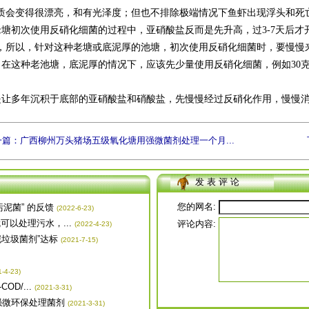
质会变得很漂亮，和有光泽度；但也不排除极端情况下鱼虾出现浮头和死
塘初次使用反硝化细菌的过程中，亚硝酸盐反而是先升高，过3-7天后才
，所以，针对这种老塘或底泥厚的池塘，初次使用反硝化细菌时，要慢慢
在这种老池塘，底泥厚的情况下，应该先少量使用反硝化细菌，例如30克/
让多年沉积于底部的亚硝酸盐和硝酸盐，先慢慢经过反硝化作用，慢慢消
一篇：广西柳州万头猪场五级氧化塘用强微菌剂处理一个月...
发 表 评 论
您的网名:
泥菌” 的反馈
(2022-6-23)
以处理污水，...
评论内容:
(2022-4-23)
垃圾菌剂”达标
(2021-7-15)
1-4-23)
D/...
(2021-3-31)
强微环保处理菌剂
(2021-3-31)