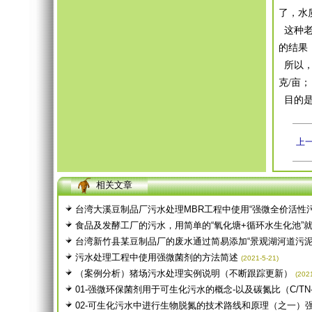
了，水
这种老
的结果
所以，
克/亩；
目的是
上
相关文章
台湾大溪豆制品厂污水处理MBR工程中使用“强微全价活性污
食品及发酵工厂的污水，用简单的“氧化塘+循环水生化池”就可
台湾新竹县某豆制品厂的废水通过简易添加“景观湖河道污泥
污水处理工程中使用强微菌剂的方法简述
(2021-5-21)
（案例分析）猪场污水处理实例说明（不断跟踪更新）
(202
01-强微环保菌剂用于可生化污水的概念-以及碳氮比（C/TN-CO
02-可生化污水中进行生物脱氮的技术路线和原理（之一）