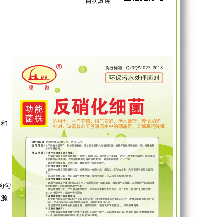
自动滚屏
比和
均匀
碳源