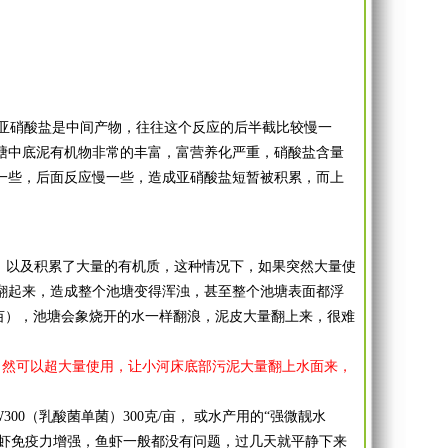
中，亚硝酸盐是中间产物，往往这个反应的后半截比较慢一
塘中底泥有机物非常的丰富，富营养化严重，硝酸盐含量
一些，后面反应慢一些，造成亚硝酸盐短暂被积累，而上
；
，以及积累了大量的有机质，这种情况下，如果突然大量使
翻起来，造成整个池塘变得浑浊，甚至整个池塘表面都浮
/亩），池塘会象烧开的水一样翻浪，泥皮大量翻上来，很难
当然可以超大量使用，让小河床底部污泥大量翻上水面来，
00（乳酸菌单菌）300克/亩， 或水产用的“强微靓水
鱼虾免疫力增强，鱼虾一般都没有问题，过几天就平静下来