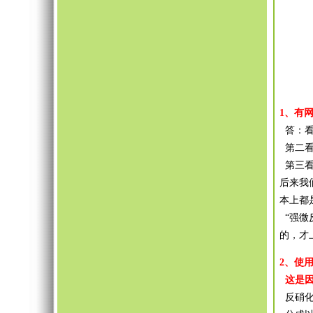
1、有
答：看
第二看
第三看
后来我
本上都
“强微
的，才
2、使
这是因
反硝化