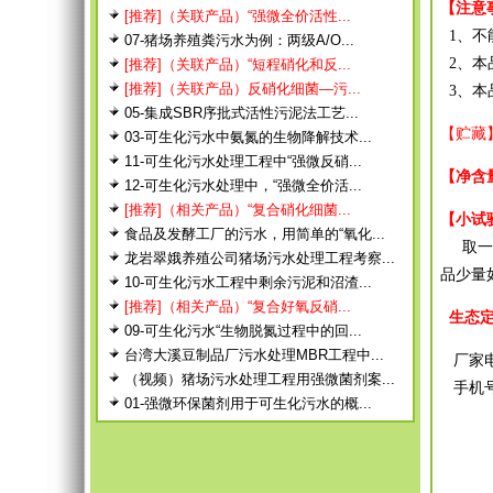
【注意
[推荐]（关联产品）“强微全价活性...
1、不
07-猪场养殖粪污水为例：两级A/O...
2、本
[推荐]（关联产品）“短程硝化和反...
[推荐]（关联产品）反硝化细菌—污...
3、本
05-集成SBR序批式活性污泥法工艺...
【贮藏
03-可生化污水中氨氮的生物降解技术...
11-可生化污水处理工程中“强微反硝...
【净含
12-可生化污水处理中，“强微全价活...
[推荐]（相关产品）“复合硝化细菌...
【小试
食品及发酵工厂的污水，用简单的“氧化...
取一个
龙岩翠娥养殖公司猪场污水处理工程考察...
品少量
10-可生化污水工程中剩余污泥和沼渣...
[推荐]（相关产品）“复合好氧反硝...
生态定制
09-可生化污水“生物脱氮过程中的回...
台湾大溪豆制品厂污水处理MBR工程中...
厂家电话：
（视频）猪场污水处理工程用强微菌剂案...
手机
01-强微环保菌剂用于可生化污水的概...