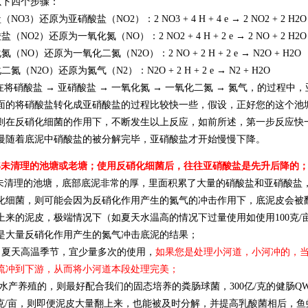
下四个步骤：
O3）还原为亚硝酸盐（NO2）：2 NO3 + 4 H + 4 e → 2 NO2 + 2 H2O
NO2）还原为一氧化氮（NO）：2 NO2 + 4 H + 2 e → 2 NO + 2 H2O
（NO）还原为一氧化二氮（N2O）：2 NO + 2 H + 2 e → N2O + H2O
（N2O）还原为氮气（N2）：N2O + 2 H + 2 e → N2 + H2O
将硝酸盐 → 亚硝酸盐 → 一氧化氮 → 一氧化二氮 → 氮气，的过程
面的将硝酸盐转化成亚硝酸盐的过程比较快一些，假设，正好您的这个池
则在反硝化细菌的作用下，不断发生以上反应，如前所述，第一步反应快
慢随着底泥中硝酸盐的被分解完毕，亚硝酸盐才开始慢慢下降。
年未清理的池塘或老塘；使用反硝化细菌后，往往亚硝酸盐是先升后降的
清理的池塘，底部底泥非常的厚，里面积累了大量的硝酸盐和亚硝酸盐
化细菌，则可能会因为反硝化作用产生的氮气的冲击作用下，底泥皮会被
上来的泥皮，极端情况下（如夏天水温高的情况下过量使用如使用100克
是大量反硝化作用产生的氮气冲击底泥的结果；
夏天高温季节，宜少量多次的使用，
如果您是处理小河道，小河冲的，
流冲到下游，从而将小河道本段处理完美；
水产养殖的，则最好配合我们的固态培养的粪肠球菌，300亿/克的健肠QW3
00克/亩，则即便泥皮大量翻上来，也能被及时分解，并提高乳酸菌相后，