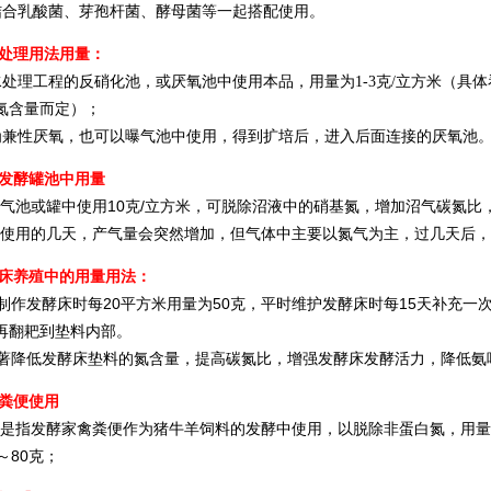
合乳酸菌、芽孢杆菌、酵母菌等一起搭配使用。
水处理用法用量：
处理工程的反硝化池，或厌氧池中使用本品，用量为1-3克/立方米（具体
氮含量而定）；
兼性厌氧，也可以曝气池中使用，得到扩培后，进入后面连接的厌氧池
气发酵罐池中用量
池或罐中使用10克/立方米，可脱除沼液中的硝基氮，增加沼气碳氮比
用的几天，产气量会突然增加，但气体中主要以氮气为主，过几天后，
酵床养殖中的用量用法：
作发酵床时每20平方米用量为50克，平时维护发酵床时每15天补充一次
再翻耙到垫料内部。
降低发酵床垫料的氮含量，提高碳氮比，增强发酵床发酵活力，降低氨
酵粪便使用
指发酵家禽粪便作为猪牛羊饲料的发酵中使用，以脱除非蛋白氮，用量
～80克；