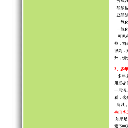
分成以
硝酸盐（N
亚硝酸盐（
一氧化氮
一氧化二氮
可见在
些，前
很高，
升，慢
3、多
多年未
用反硝
一层漂
看，这
所以，
再由水
如果是
素”5