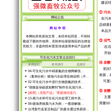
建议结
② 污
网站公告
在污水
网 站 申 明
总硝基
本品为
本网站所有原创文章，未经本站同意，不得转
载或下载转作他用，否则本站保留相应的法律追
③ 沼
究权力，非盈利性科普宣传或使用本站产品的养
在沼气
殖户除外。 经本站允许需转载本站原创文章
的，请注明出处。
开始使
可生化污水文章点击排行
每篇文章下面的网友评论只显示5条，要想看全
④ 发
部评论，请点击网友评论框右上角的“更多”
本周排行
本月排行
总排行
初次制
徨耧豚蝽-桎梓羼觇?觐眈箅圉梃
徨耧豚蝽-桎梓羼觇?觐眈箅圉梃
04-可生化污水中硝基氮的生物降解技...
表面，
（案例分析）猪场污水处理实例说明（不...
可显著
02-可生化污水中进行生物脱氮的技术...
“强微蓝绿碳源发酵剂”制作生化池污水...
⑤ 发
[推荐]（关联产品）“景观湖河道污...
主要是
13-粪污水和可生化污水处理工程中其...
用量50
08-猪场养殖粪污水为例：一图讲解猪...
台湾新竹县某豆制品厂的废水通过简易添...