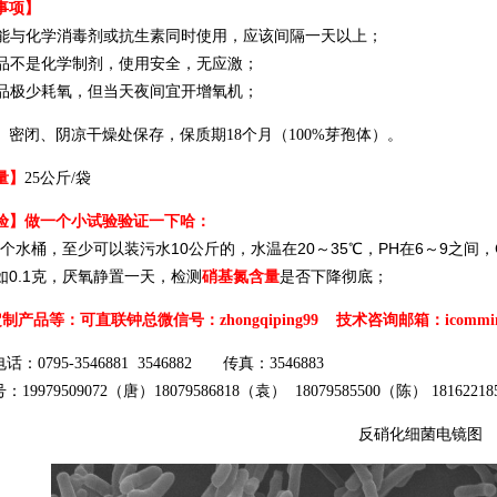
事项】
能与化学消毒剂或抗生素同时使用，应该间隔一天以上；
品不是化学制剂，使用安全，无应激；
品极少耗氧，但当天夜间宜开增氧机；
】
密闭、阴凉干燥处保存，保质期18个月（100%芽孢体）。
量】
25公斤/袋
验】做一个小试验验证一下哈：
水桶，至少可以装污水10公斤的，水温在20～35℃，PH在6～9之间，C
如0.1克，厌氧静置一天，检测
硝基氮含量
是否下降彻底；
产品等：可直联钟总微信号：zhongqiping99 技术咨询邮箱：icomming
0795-3546881 3546882 传真：3546883
号：
19979509072（唐）
18079586818（袁）
18079585500（陈）
1816221
反硝化细菌电镜图