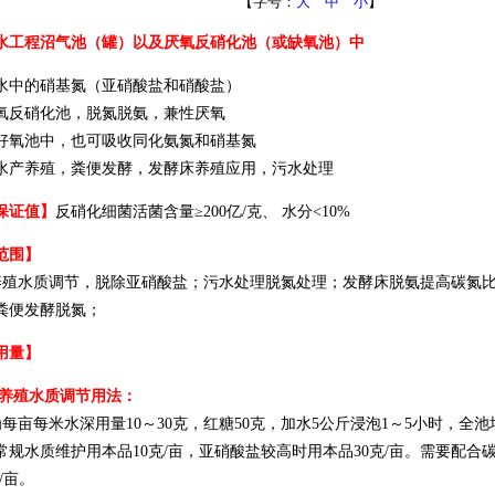
【字号：
大
中
小
】
水工程沼气池（罐）以及厌氧反硝化池（或缺氧池）中
水中的硝基氮（亚硝酸盐和硝酸盐）
氧反硝化池，脱氮脱氨，兼性厌氧
好氧池中，也可吸收同化氨氮和硝基氮
水产养殖，粪便发酵，发酵床养殖应用，污水处理
保证值】
反硝化细菌活菌含量≥200亿/克、 水分<10%
范围】
养殖水质调节，脱除亚硝酸盐；污水处理脱氮处理；发酵床脱氨提高碳氮
粪便发酵脱氮；
用量】
产养殖水质调节用法：
每亩每米水深用量10～30克，红糖50克，加水5公斤浸泡1～5小时，全池
常规水质维护用本品10克/亩，亚硝酸盐较高时用本品30克/亩。需要配合
斤/亩。