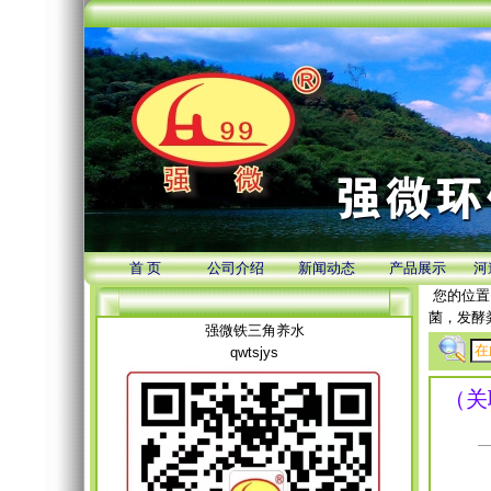
首 页
公司介绍
新闻动态
产品展示
河
您的位置
菌，发酵
强微铁三角养水
qwtsjys
（关