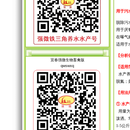
用于污
脱除污
用于厌
在曝气
适用于
【分析
宜春强微生物畜禽版
qwswxq
【适用
水产
脱氮；
【用法
① 水
用量为
泼洒。
1-5公