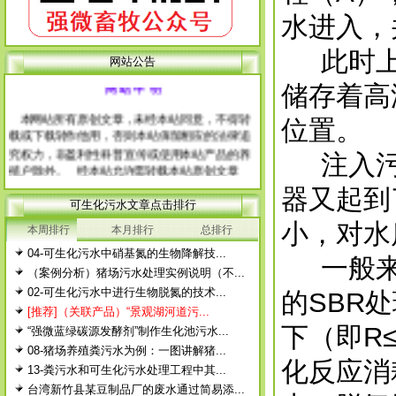
水进入，
此时上
网站公告
网 站 申 明
储存着高
本网站所有原创文章，未经本站同意，不得转
位置。
载或下载转作他用，否则本站保留相应的法律追
究权力，非盈利性科普宣传或使用本站产品的养
注入污水
殖户除外。 经本站允许需转载本站原创文章
的，请注明出处。
器又起到
每篇文章下面的网友评论只显示5条，要想看全
可生化污水文章点击排行
部评论，请点击网友评论框右上角的“更多”
小，对水
本周排行
本月排行
总排行
徨耧豚蝽-桎梓羼觇?觐眈箅圉梃
徨耧豚蝽-桎梓羼觇?觐眈箅圉梃
04-可生化污水中硝基氮的生物降解技...
一般来说
（案例分析）猪场污水处理实例说明（不...
02-可生化污水中进行生物脱氮的技术...
的SBR
[推荐]（关联产品）“景观湖河道污...
下（即R
“强微蓝绿碳源发酵剂”制作生化池污水...
08-猪场养殖粪污水为例：一图讲解猪...
化反应消
13-粪污水和可生化污水处理工程中其...
台湾新竹县某豆制品厂的废水通过简易添...