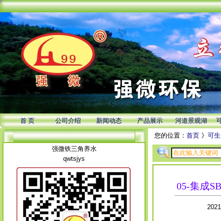
首 页
公司介绍
新闻动态
产品展示
河道景观湖
您的位置：
首页
》
可生
强微铁三角养水
qwtsjys
05-集成
202