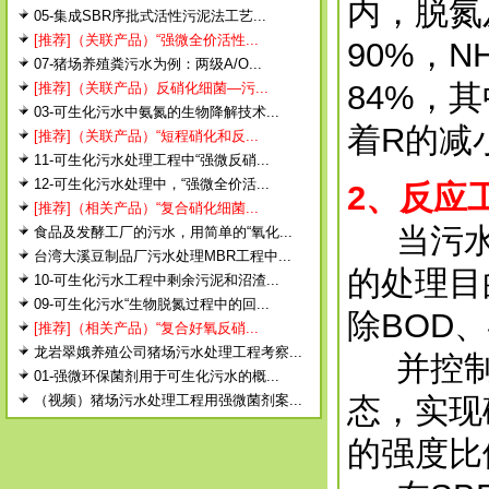
内，脱氮
05-集成SBR序批式活性污泥法工艺...
[推荐]（关联产品）“强微全价活性...
90%，N
07-猪场养殖粪污水为例：两级A/O...
84%，
[推荐]（关联产品）反硝化细菌—污...
03-可生化污水中氨氮的生物降解技术...
着R的减
[推荐]（关联产品）“短程硝化和反...
11-可生化污水处理工程中“强微反硝...
12-可生化污水处理中，“强微全价活...
2
、反应
[推荐]（相关产品）“复合硝化细菌...
当污水达
食品及发酵工厂的污水，用简单的“氧化...
台湾大溪豆制品厂污水处理MBR工程中...
的处理目
10-可生化污水工程中剩余污泥和沼渣...
09-可生化污水“生物脱氮过程中的回...
除BOD
[推荐]（相关产品）“复合好氧反硝...
龙岩翠娥养殖公司猪场污水处理工程考察...
并控制
01-强微环保菌剂用于可生化污水的概...
（视频）猪场污水处理工程用强微菌剂案...
态，实现
的强度比