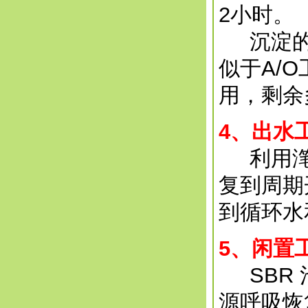
2小时。
沉淀的
似于A/
用，剩余
4
、出水
利用滗
复到周期
到循环水
5
、闲置
SBR 
源呼吸恢