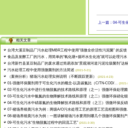
上一篇：04-可生
相关文章
台湾大溪豆制品厂污水处理MBR工程中使用“强微全价活性污泥菌” 的反馈
食品及发酵工厂的污水，用简单的“氧化塘+循环水生化池”就可以处理污水，.
台湾新竹县某豆制品厂的废水通过简易添加“景观湖河道污泥垃圾菌剂”达
污水处理工程中使用强微菌剂的方法简述
(2021-5-21)
（案例分析）猪场污水处理实例说明（不断跟踪更新）
(2021-4-23)
01-强微环保菌剂用于可生化污水的概念-以及碳氮比（C/TN-COD/...
(2021-
02-可生化污水中进行生物脱氮的技术路线和原理（之一）强微环保处理菌
03-可生化污水中氨氮的生物降解技术路线和原理（之二）强微环保硝化细
04-可生化污水中硝基氮的生物降解技术路线和原理（之三）强微环保反硝化
07-猪场养殖粪污水为例：两级A/O污水处理工艺的原理工艺流程图和强微..
08-猪场养殖粪污水为例：一图讲解猪场污水要用到哪几个强微环保菌剂产品
09-可生化污水“生物脱氮过程中的回流工艺”
(2021-3-30)