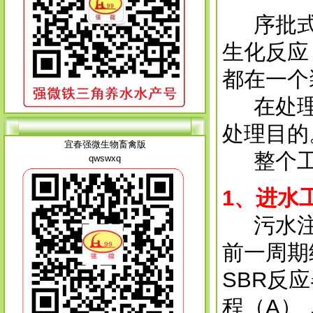
序批式活
生化反应
都在一个
在处理
处理目的
宜春强微生物畜禽版
整个工
qwswxq
1
、进水
污水注入
前一周期
SBR反
程（A）